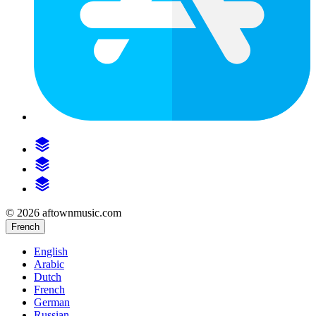
© 2026 aftownmusic.com
French
English
Arabic
Dutch
French
German
Russian