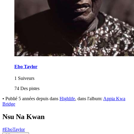
Ebo Taylor
1 Suiveurs
74 Des pistes
•
Publié
5 années depuis
dans
Highlife
, dans l'album:
Appia Kwa
Bridge
Nsu Na Kwan
#EboTaylor