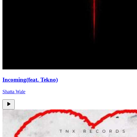
Incoming(feat. Tekno)
Shatta Wale