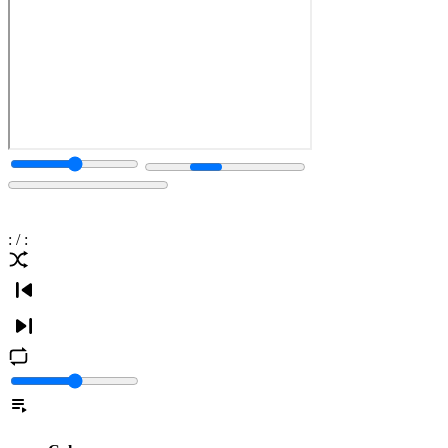
:
/
: