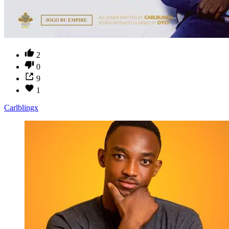
2
0
9
1
Carlblingx