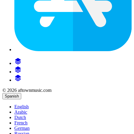
© 2026 aftownmusic.com
Spanish
English
Arabic
Dutch
French
German
Russian