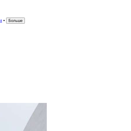
и
•
Больше