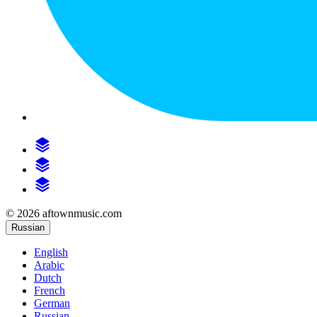
© 2026 aftownmusic.com
Russian
English
Arabic
Dutch
French
German
Russian