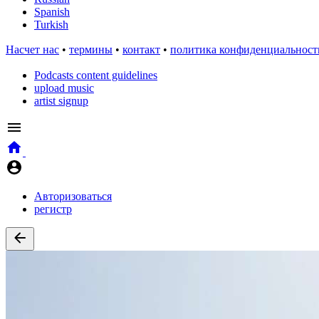
Spanish
Turkish
Насчет нас
•
термины
•
контакт
•
политика конфиденциальност
Podcasts content guidelines
upload music
artist signup
Авторизоваться
регистр