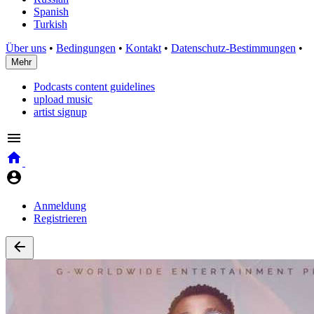
Spanish
Turkish
Über uns
•
Bedingungen
•
Kontakt
•
Datenschutz-Bestimmungen
•
Mehr
Podcasts content guidelines
upload music
artist signup
Anmeldung
Registrieren