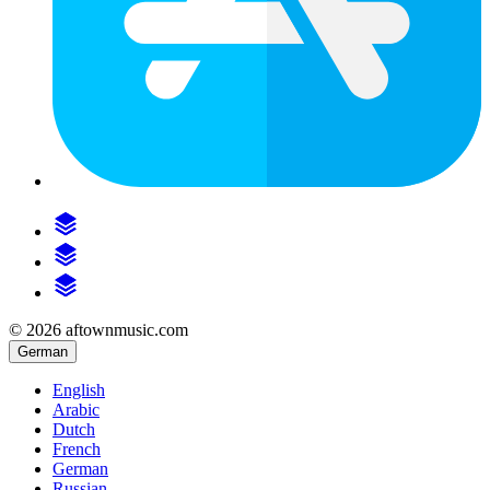
© 2026 aftownmusic.com
German
English
Arabic
Dutch
French
German
Russian