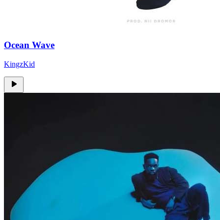
Ocean Wave
KingzKid