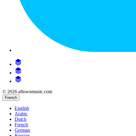
© 2026 aftownmusic.com
French
English
Arabic
Dutch
French
German
Russian