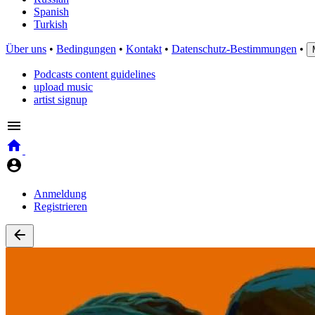
Spanish
Turkish
Über uns
•
Bedingungen
•
Kontakt
•
Datenschutz-Bestimmungen
•
Podcasts content guidelines
upload music
artist signup
Anmeldung
Registrieren