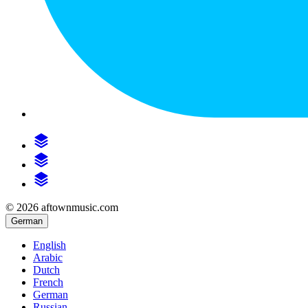
© 2026 aftownmusic.com
German
English
Arabic
Dutch
French
German
Russian