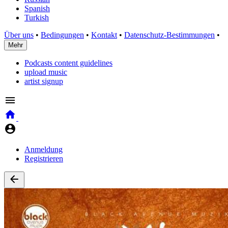
Spanish
Turkish
Über uns
•
Bedingungen
•
Kontakt
•
Datenschutz-Bestimmungen
•
Mehr
Podcasts content guidelines
upload music
artist signup
Anmeldung
Registrieren