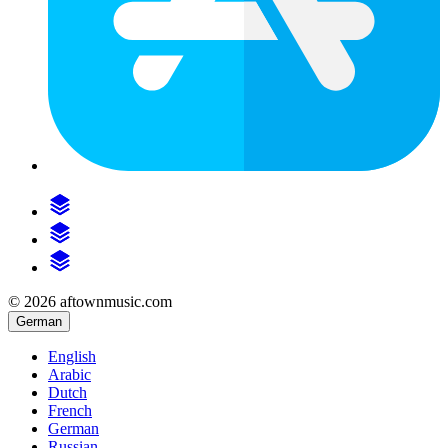
© 2026 aftownmusic.com
German
English
Arabic
Dutch
French
German
Russian