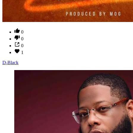
0
0
0
1
D-Black