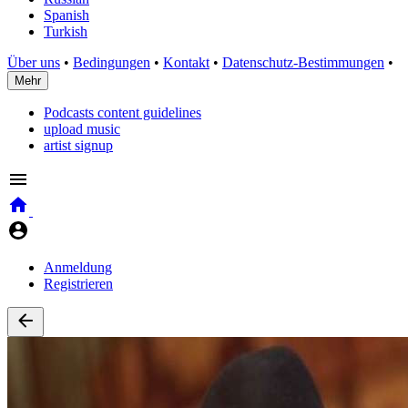
Spanish
Turkish
Über uns
•
Bedingungen
•
Kontakt
•
Datenschutz-Bestimmungen
•
Mehr
Podcasts content guidelines
upload music
artist signup
Anmeldung
Registrieren