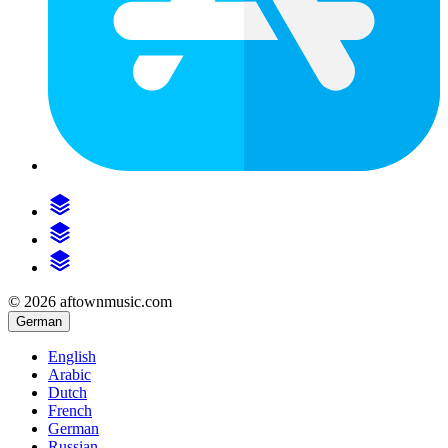
© 2026 aftownmusic.com
German
English
Arabic
Dutch
French
German
Russian