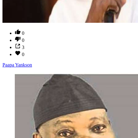
0
0
3
0
Paapa Yankson