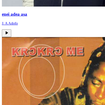
enei adea asa
J. A Adofo