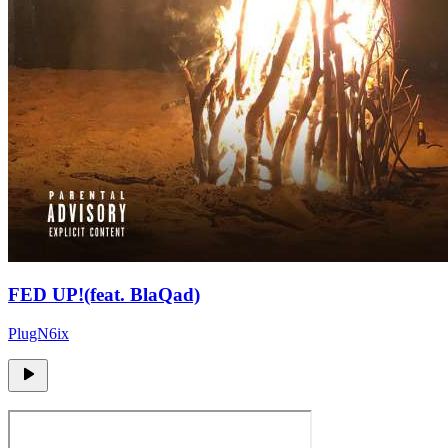
FED UP!(feat. BlaQad)
PlugN6ix