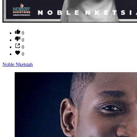
0
0
0
0
Noble Nketsiah