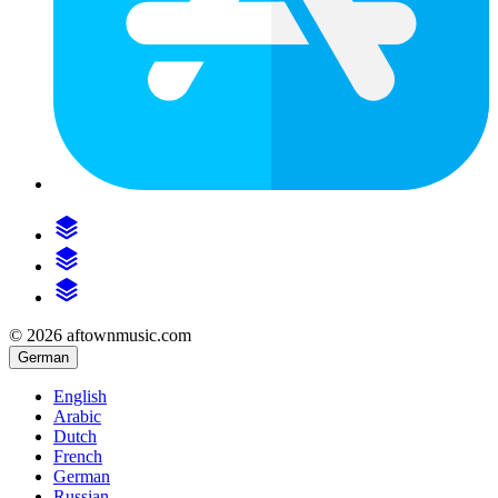
© 2026 aftownmusic.com
German
English
Arabic
Dutch
French
German
Russian