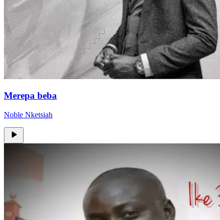
Merepa beba
Noble Nketsiah