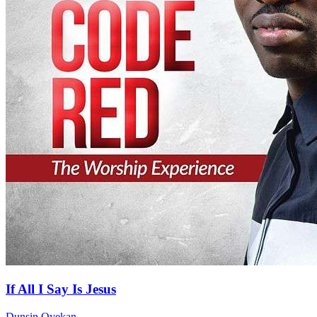
If All I Say Is Jesus
Dunsin Oyekan