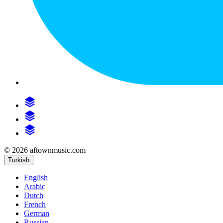
© 2026 aftownmusic.com
Turkish
English
Arabic
Dutch
French
German
Russian