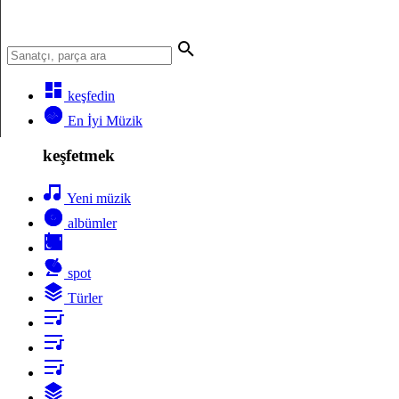
keşfedin
En İyi Müzik
keşfetmek
Yeni müzik
albümler
spot
Türler