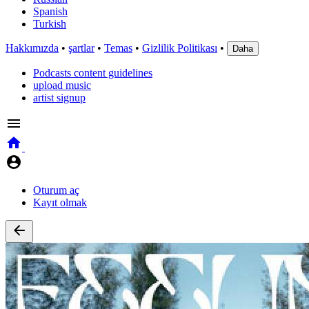
Spanish
Turkish
Hakkımızda
•
şartlar
•
Temas
•
Gizlilik Politikası
•
Daha
Podcasts content guidelines
upload music
artist signup
Oturum aç
Kayıt olmak