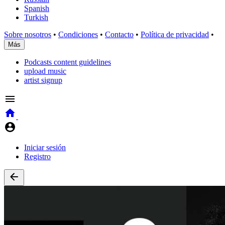
Spanish
Turkish
Sobre nosotros
•
Condiciones
•
Contacto
•
Política de privacidad
•
Más
Podcasts content guidelines
upload music
artist signup
Iniciar sesión
Registro