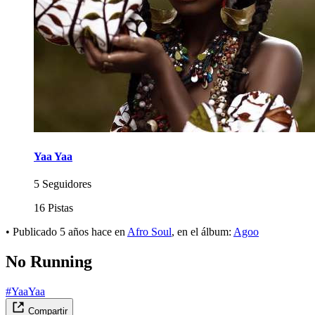
Yaa Yaa
5 Seguidores
16 Pistas
•
Publicado
5 años hace
en
Afro Soul
, en el álbum:
Agoo
No Running
#YaaYaa
Compartir