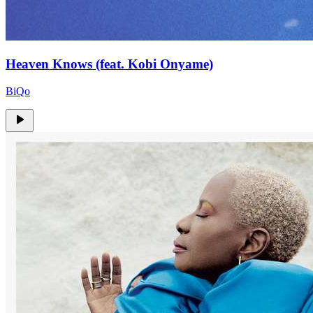
Heaven Knows (feat. Kobi Onyame)
BiQo