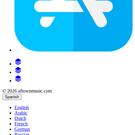
© 2026 aftownmusic.com
Spanish
English
Arabic
Dutch
French
German
Russian