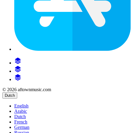
© 2026 aftownmusic.com
Dutch
English
Arabic
Dutch
French
German
Russian