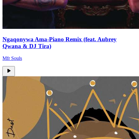
Ngaqonywa Ama-Piano Remix (feat. Aubrey
Qwana & DJ Tira)
Mfr Souls