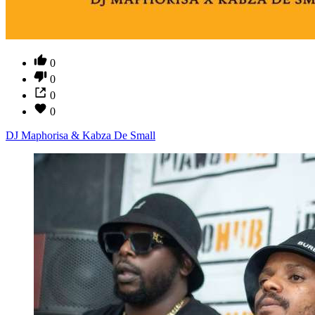
0
0
0
0
DJ Maphorisa & Kabza De Small