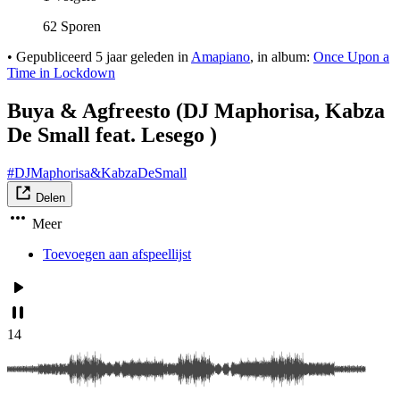
62 Sporen
•
Gepubliceerd
5 jaar geleden
in
Amapiano
, in album:
Once Upon a
Time in Lockdown
Buya & Agfreesto (DJ Maphorisa, Kabza
De Small feat. Lesego )
#DJMaphorisa&KabzaDeSmall
Delen
Meer
Toevoegen aan afspeellijst
14