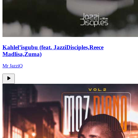
Kahlel’isgubu (feat. JazziDisciples,Reece
Madlisa,Zuma)
Mr JazziQ