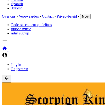
Spanish
Turkish
Over ons
•
Voorwaarden
•
Contact
•
Privacybeleid
•
Meer
Podcasts content guidelines
upload music
artist signup
Log in
Registreren