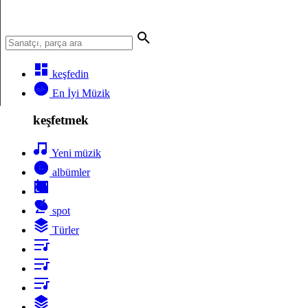
keşfedin
En İyi Müzik
keşfetmek
Yeni müzik
albümler
spot
Türler