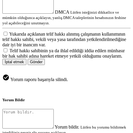
DMCA
Lütfen isteğinizi dikkatlice ve
mümkün olduğunca açıklayın, yanlış DMCA taleplerinin hesabınızın feshine
yol açabileceğini unutmayın.
Yukarıda açıklanan telif hakkı alınmış çalışmanın kullanımının
telif hakkı sahibi, vekili veya yasa tarafından yetkilendirilmediğine
dair iyi bir inancım var.
Telif hakkı sahibinin ya da ihlal edildiği iddia edilen münhasır
bir hak sahibi adına hareket etmeye yetkili olduğumu onaylarım.
İptal etmek
Gönder
Yorum raporu başarıyla silindi.
Yorum Bildir
Yorum bildir.
Lütfen bu yorumu bildirmek
istediğiniz peynir altı suyunu açıklayın.