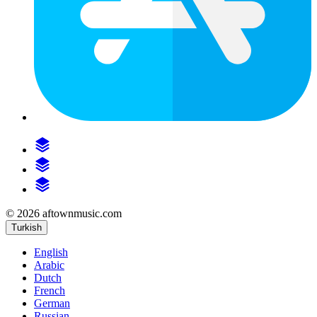
© 2026 aftownmusic.com
Turkish
English
Arabic
Dutch
French
German
Russian