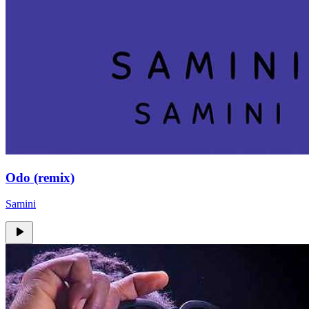
Odo (remix)
Samini