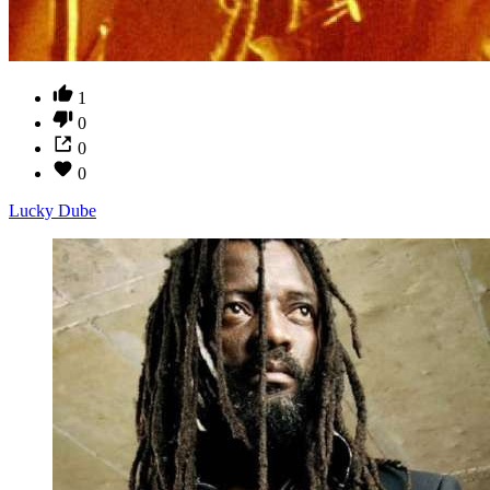
1
0
0
0
Lucky Dube