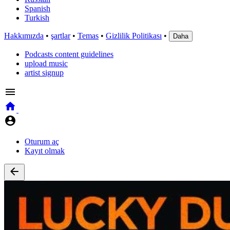
Spanish
Turkish
Hakkımızda
•
şartlar
•
Temas
•
Gizlilik Politikası
•
Daha
Podcasts content guidelines
upload music
artist signup
Oturum aç
Kayıt olmak