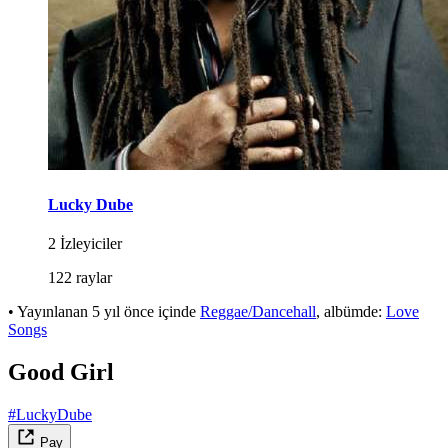
Lucky Dube
2 İzleyiciler
122 raylar
•
Yayınlanan
5 yıl önce
içinde
Reggae/Dancehall
, albümde:
Love
Songs
Good Girl
#LuckyDube
Pay