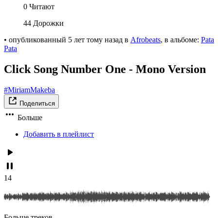
0 Читают
44 Дорожки
•
опубликованный
5 лет тому назад
в
Afrobeats
, в альбоме:
Pata
Pata
Click Song Number One - Mono Version
#MiriamMakeba
Поделиться
Больше
Добавить в плейлист
14
Больше треков