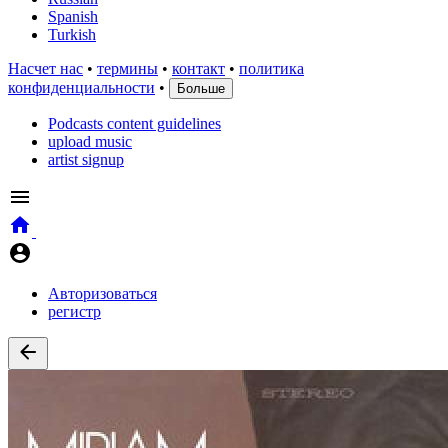
Spanish
Turkish
Насчет нас
•
термины
•
контакт
•
политика
конфиденциальности
•
Больше
Podcasts content guidelines
upload music
artist signup
Авторизоваться
регистр