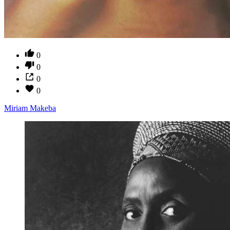
0
0
0
0
Miriam Makeba