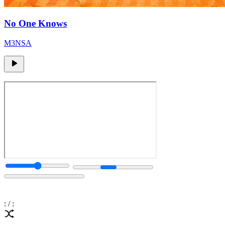
No One Knows
M3NSA
:
/
: