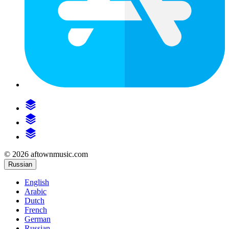
© 2026 aftownmusic.com
Russian
English
Arabic
Dutch
French
German
Russian