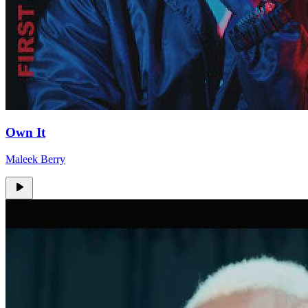
Own It
Maleek Berry