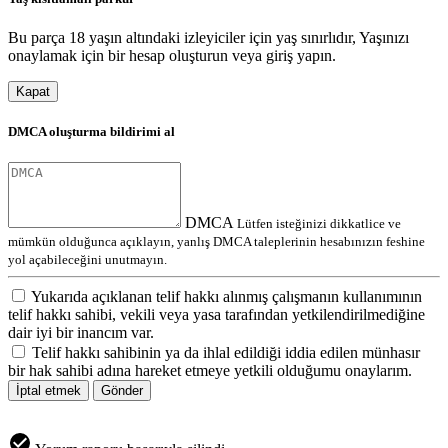
Bu parça 18 yaşın altındaki izleyiciler için yaş sınırlıdır, Yaşınızı
onaylamak için bir hesap oluşturun veya giriş yapın.
Kapat
DMCA oluşturma bildirimi al
DMCA
Lütfen isteğinizi dikkatlice ve
mümkün olduğunca açıklayın, yanlış DMCA taleplerinin hesabınızın feshine
yol açabileceğini unutmayın.
Yukarıda açıklanan telif hakkı alınmış çalışmanın kullanımının
telif hakkı sahibi, vekili veya yasa tarafından yetkilendirilmediğine
dair iyi bir inancım var.
Telif hakkı sahibinin ya da ihlal edildiği iddia edilen münhasır
bir hak sahibi adına hareket etmeye yetkili olduğumu onaylarım.
İptal etmek
Gönder