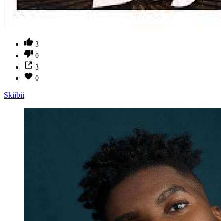
3
0
3
0
Skiibii