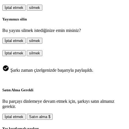
İptal etmek
silmek
Yayınınızı silin
Bu yayını silmek istediğinize emin misiniz?
İptal etmek
silmek
İptal etmek
silmek
Şarkı zaman çizelgenizde başarıyla paylaşıldı.
Satın Alma Gerekli
Bu parçayı dinlemeye devam etmek için, şarkıyı satın almanız
gerekir.
İptal etmek
Satın alma $
Yaş kısıtlamalı parkur