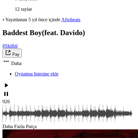
12 raylar
•
Yayınlanan
5 yıl önce
içinde
Afrobeats
Baddest Boy(feat. Davido)
#Skiibii
Pay
Daha
Oynatma listesine ekle
926
Daha Fazla Parça