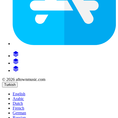
© 2026 aftownmusic.com
Turkish
English
Arabic
Dutch
French
German
Russian