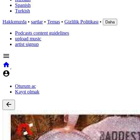
Spanish
Turkish
Hakkımızda
•
şartlar
•
Temas
•
Gizlilik Politikası
•
Daha
Podcasts content guidelines
upload music
artist signup
Oturum aç
Kayıt olmak