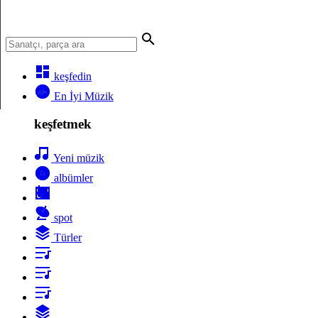
keşfedin
En İyi Müzik
keşfetmek
Yeni müzik
albümler
spot
Türler