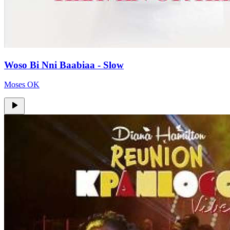
Woso Bi Nni Baabiaa - Slow
Moses OK