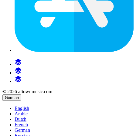
© 2026 aftownmusic.com
German
English
Arabic
Dutch
French
German
Russian