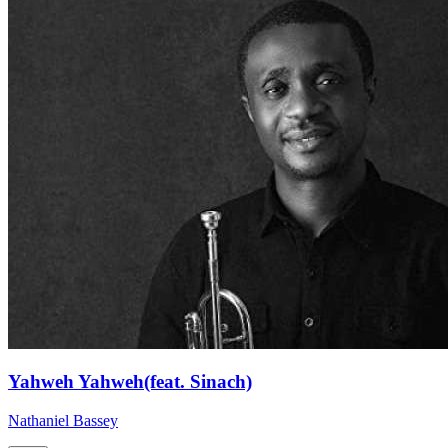
Yahweh Yahweh(feat. Sinach)
Nathaniel Bassey