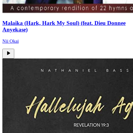
Malaika (Hark, Hark My Soul) (feat. Dieu Donnee
Anyekase)
Nii Okai