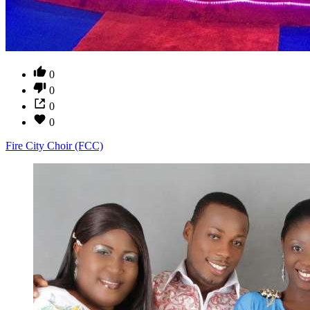
0
0
0
0
Fire City Choir (FCC)