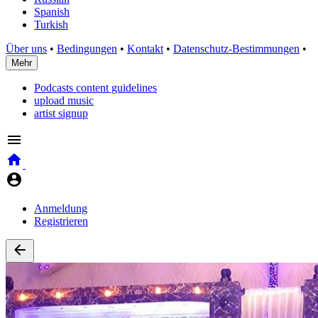
Spanish
Turkish
Über uns
•
Bedingungen
•
Kontakt
•
Datenschutz-Bestimmungen
•
Mehr
Podcasts content guidelines
upload music
artist signup
Anmeldung
Registrieren