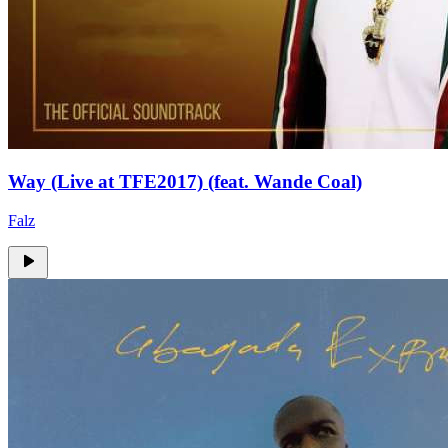
Way (Live at TFE2017) (feat. Wande Coal)
Falz