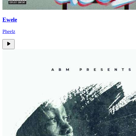
Ewele
Pheelz