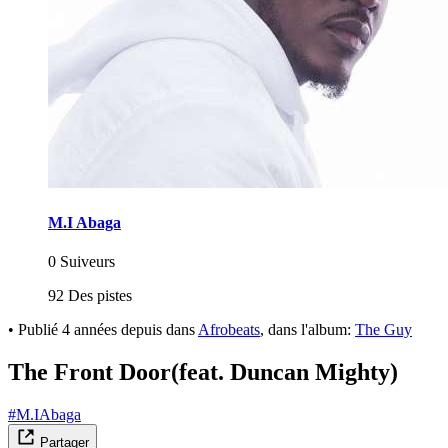
M.I Abaga
0 Suiveurs
92 Des pistes
•
Publié
4 années depuis
dans
Afrobeats
, dans l'album:
The Guy
The Front Door(feat. Duncan Mighty)
#M.IAbaga
Partager