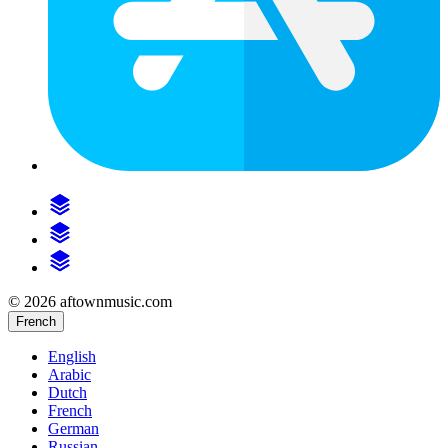
© 2026 aftownmusic.com
French
English
Arabic
Dutch
French
German
Russian