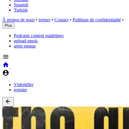
Spanish
Turkish
À propos de nous
•
termes
•
Contact
•
Politique de confidentialité
•
Plus
Podcasts content guidelines
upload music
artist signup
S'identifier
registre