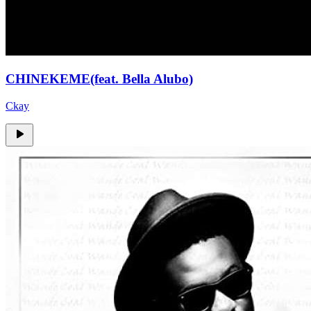
CHINEKEME(feat. Bella Alubo)
Ckay