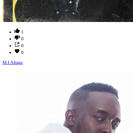
1
0
0
0
M.I Abaga