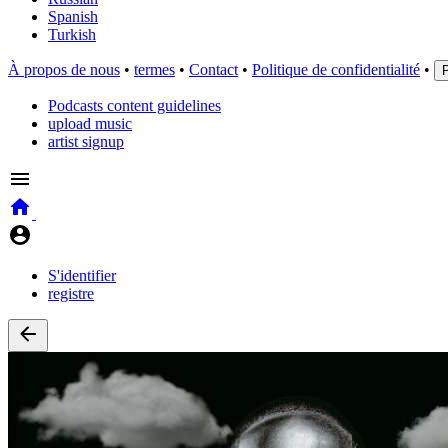
Spanish
Turkish
À propos de nous
•
termes
•
Contact
•
Politique de confidentialité
•
Podcasts content guidelines
upload music
artist signup
S'identifier
registre