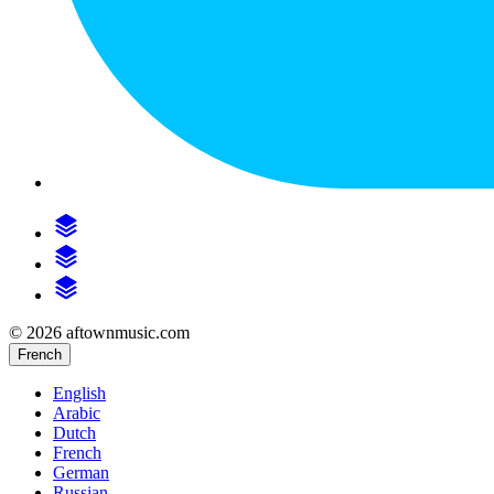
© 2026 aftownmusic.com
French
English
Arabic
Dutch
French
German
Russian