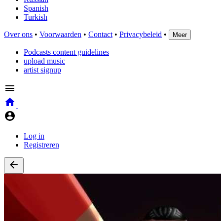
Spanish
Turkish
Over ons
•
Voorwaarden
•
Contact
•
Privacybeleid
•
Meer
Podcasts content guidelines
upload music
artist signup
Log in
Registreren