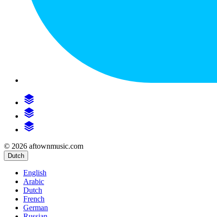
© 2026 aftownmusic.com
Dutch
English
Arabic
Dutch
French
German
Russian