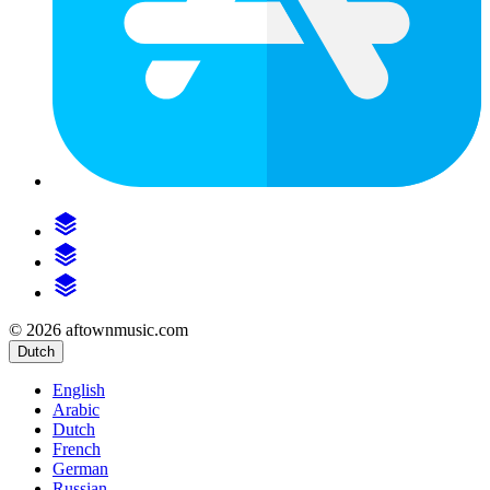
© 2026 aftownmusic.com
Dutch
English
Arabic
Dutch
French
German
Russian