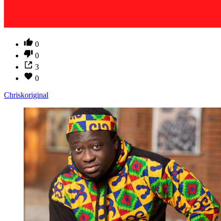
0
0
3
0
Chriskoriginal