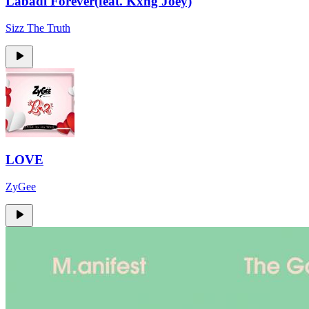
Labadi Forever(feat. Kxng Joey)
Sizz The Truth
LOVE
ZyGee