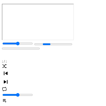
:
/
: