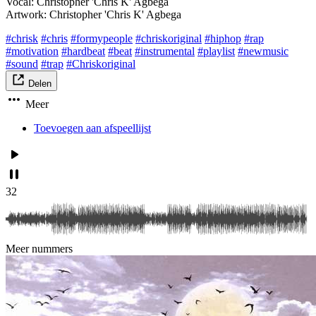
Vocal: Christopher 'Chris K' Agbega
Artwork: Christopher 'Chris K' Agbega
#chrisk
#chris
#formypeople
#chriskoriginal
#hiphop
#rap
#motivation
#hardbeat
#beat
#instrumental
#playlist
#newmusic
#sound
#trap
#Chriskoriginal
Delen
Meer
Toevoegen aan afspeellijst
32
Meer nummers