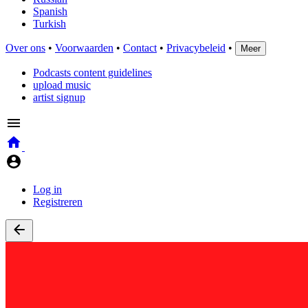
Spanish
Turkish
Over ons
•
Voorwaarden
•
Contact
•
Privacybeleid
•
Meer
Podcasts content guidelines
upload music
artist signup
Log in
Registreren