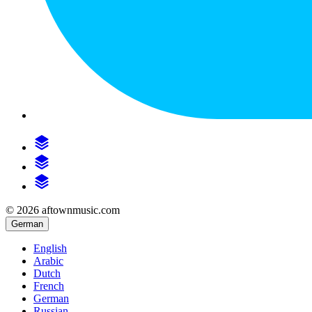
© 2026 aftownmusic.com
German
English
Arabic
Dutch
French
German
Russian