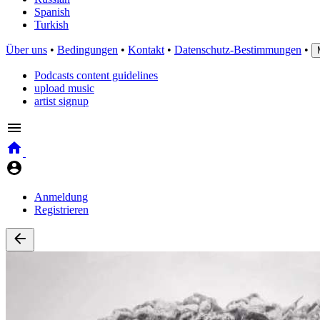
Spanish
Turkish
Über uns
•
Bedingungen
•
Kontakt
•
Datenschutz-Bestimmungen
•
Podcasts content guidelines
upload music
artist signup
Anmeldung
Registrieren