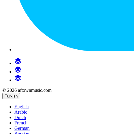
© 2026 aftownmusic.com
Turkish
English
Arabic
Dutch
French
German
Russian