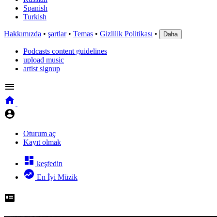
Spanish
Turkish
Hakkımızda
•
şartlar
•
Temas
•
Gizlilik Politikası
•
Daha
Podcasts content guidelines
upload music
artist signup
Oturum aç
Kayıt olmak
keşfedin
En İyi Müzik