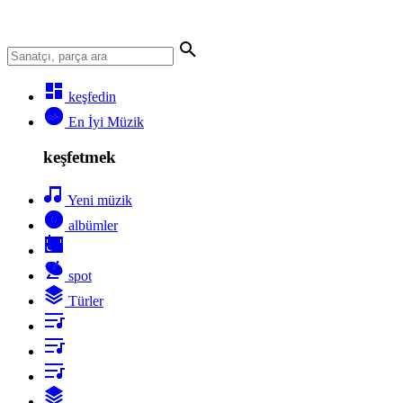
keşfedin
En İyi Müzik
keşfetmek
Yeni müzik
albümler
spot
Türler