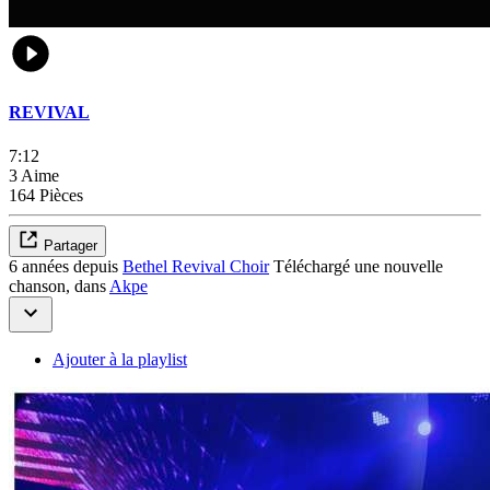
REVIVAL
7:12
3 Aime
164 Pièces
Partager
6 années depuis
Bethel Revival Choir
Téléchargé une nouvelle
chanson, dans
Akpe
Ajouter à la playlist