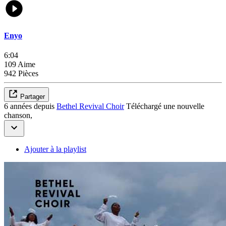
Enyo
6:04
109 Aime
942 Pièces
Partager
6 années depuis
Bethel Revival Choir
Téléchargé une nouvelle
chanson,
Ajouter à la playlist