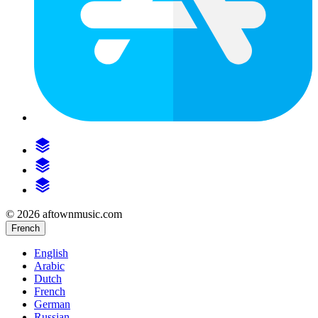
© 2026 aftownmusic.com
French
English
Arabic
Dutch
French
German
Russian