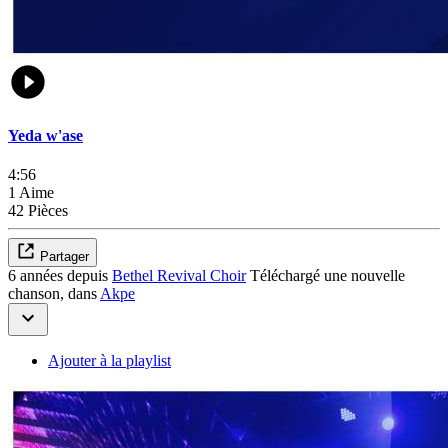
Yeda w'ase
4:56
1 Aime
42 Pièces
Partager
6 années depuis
Bethel Revival Choir
Téléchargé une nouvelle
chanson, dans
Akpe
Ajouter à la playlist