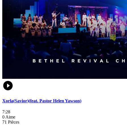
Xorla(Savior)(feat. Pastor Helen Yawson)
7:28
0 Aime
71 Pièces