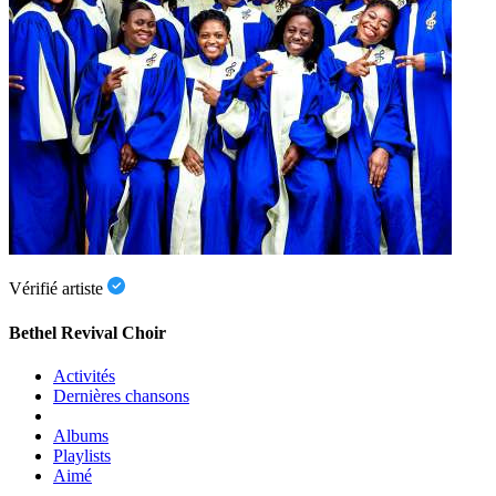
Vérifié artiste
Bethel Revival Choir
Activités
Dernières chansons
Albums
Playlists
Aimé