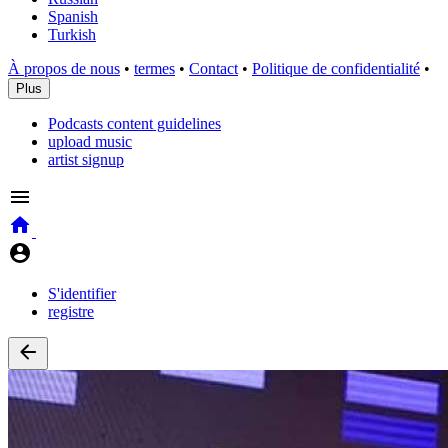
Spanish
Turkish
À propos de nous
•
termes
•
Contact
•
Politique de confidentialité
•
Plus
Podcasts content guidelines
upload music
artist signup
S'identifier
registre