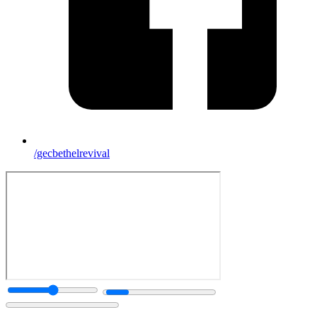
/gecbethelrevival