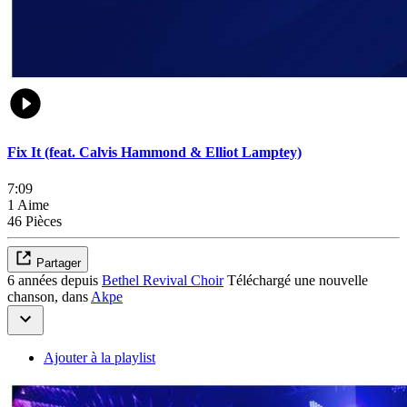
Fix It (feat. Calvis Hammond & Elliot Lamptey)
7:09
1 Aime
46 Pièces
Partager
6 années depuis
Bethel Revival Choir
Téléchargé une nouvelle
chanson, dans
Akpe
Ajouter à la playlist