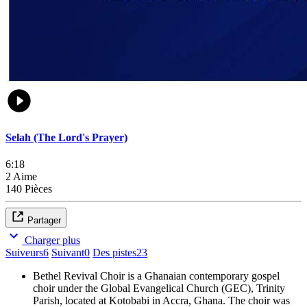
Selah (The Lord's Prayer)
6:18
2 Aime
140 Pièces
Partager
Charger plus
Suiveurs
6
Suivant
0
Des pistes
23
Bethel Revival Choir is a Ghanaian contemporary gospel
choir under the Global Evangelical Church (GEC), Trinity
Parish, located at Kotobabi in Accra, Ghana. The choir was