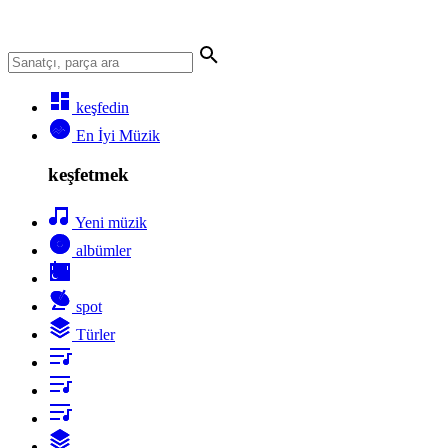
keşfedin
En İyi Müzik
keşfetmek
Yeni müzik
albümler
spot
Türler