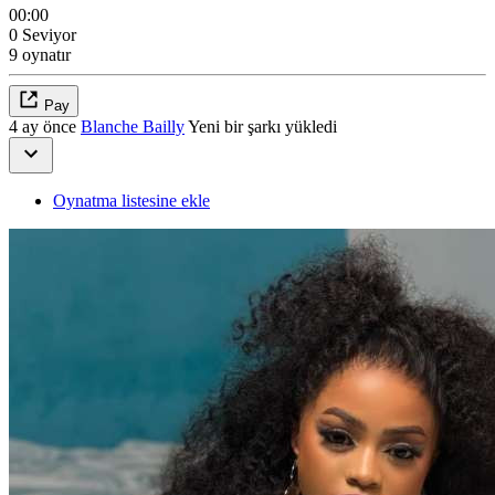
00:00
0 Seviyor
9 oynatır
Pay
4 ay önce
Blanche Bailly
Yeni bir şarkı yükledi
Oynatma listesine ekle