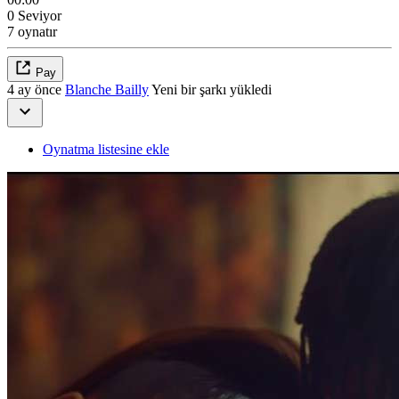
0 Seviyor
7 oynatır
Pay
4 ay önce
Blanche Bailly
Yeni bir şarkı yükledi
Oynatma listesine ekle