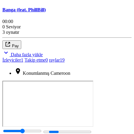
Banga (feat. PhillBill)
00:00
0 Seviyor
3 oynatır
Pay
Daha fazla yükle
İzleyiciler
1
Takip etme
0
raylar
19
Konumlanmış Cameroon