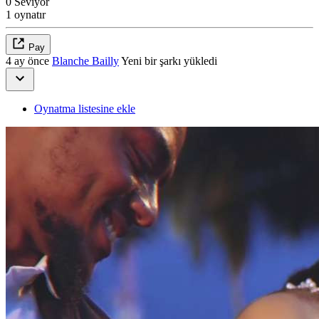
0 Seviyor
1 oynatır
Pay
4 ay önce
Blanche Bailly
Yeni bir şarkı yükledi
Oynatma listesine ekle