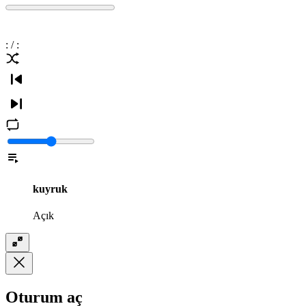
:
/
:
kuyruk
Açık
Oturum aç