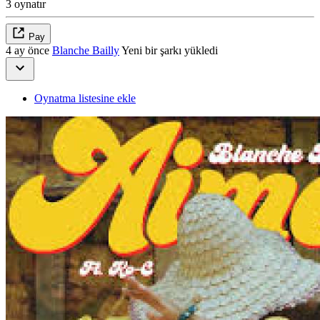
3 oynatır
Pay
4 ay önce
Blanche Bailly
Yeni bir şarkı yükledi
Oynatma listesine ekle