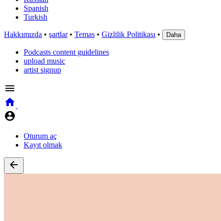
Spanish
Turkish
Hakkımızda
•
şartlar
•
Temas
•
Gizlilik Politikası
•
Daha
Podcasts content guidelines
upload music
artist signup
Oturum aç
Kayıt olmak