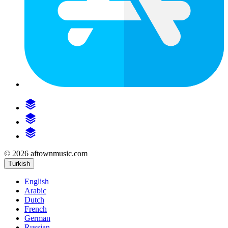
© 2026 aftownmusic.com
Turkish
English
Arabic
Dutch
French
German
Russian